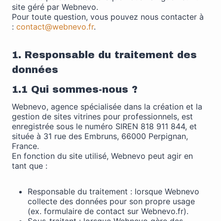
site géré par Webnevo.
Pour toute question, vous pouvez nous contacter à
:
contact@webnevo.fr
.
1. Responsable du traitement des
données
1.1 Qui sommes-nous ?
Nécessaire
Webnevo, agence spécialisée dans la création et la
Ces cookies ne
gestion de sites vitrines pour professionnels, est
sont pas
enregistrée sous le numéro SIREN 818 911 844, et
facultatifs. Ils
située à 31 rue des Embruns, 66000 Perpignan,
sont
France.
nécessaires au
En fonction du site utilisé, Webnevo peut agir en
fonctionnement
tant que :
du site Web.
Responsable du traitement : lorsque Webnevo
collecte des données pour son propre usage
Statistiques
(ex. formulaire de contact sur Webnevo.fr).
Afin que nous