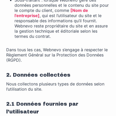
Sous-traitant : lorsque Webnevo gère des
puissions
données personnelles et le contenu du site pour
améliorer la
le compte du client, comme
[Nom de
fonctionnalité
l’entreprise]
, qui est l’utilisateur du site et le
et la
responsable des informations qu’il fournit.
structure du
Webnevo reste propriétaire du site et en assure
site Web, en
la gestion technique et éditoriale selon les
fonction de
termes du contrat.
la façon dont
le site Web
Dans tous les cas, Webnevo s’engage à respecter le
est utilisé.
Règlement Général sur la Protection des Données
(RGPD).
Experience
Afin que notre
2. Données collectées
site Web
fonctionne
Nous collectons plusieurs types de données selon
aussi bien que
l’utilisation du site.
possible lors
de votre
2.1 Données fournies par
visite. Si vous
refusez ces
l’utilisateur
cookies,