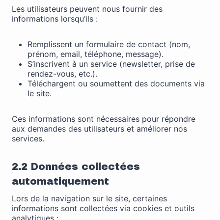
certaines
Les utilisateurs peuvent nous fournir des
fonctionnalités
informations lorsqu’ils :
disparaîtront
du site Web.
Remplissent un formulaire de contact (nom,
prénom, email, téléphone, message).
S’inscrivent à un service (newsletter, prise de
Marketing
rendez-vous, etc.).
En partageant
Téléchargent ou soumettent des documents via
votre intérêt et
le site.
votre
comportement
Ces informations sont nécessaires pour répondre
lorsque vous
aux demandes des utilisateurs et améliorer nos
visitez notre
services.
site, vous
augmentez les
chances de
2.2 Données collectées
voir du
contenu et
automatiquement
des offres
personnalisés.
Lors de la navigation sur le site, certaines
informations sont collectées via cookies et outils
analytiques :