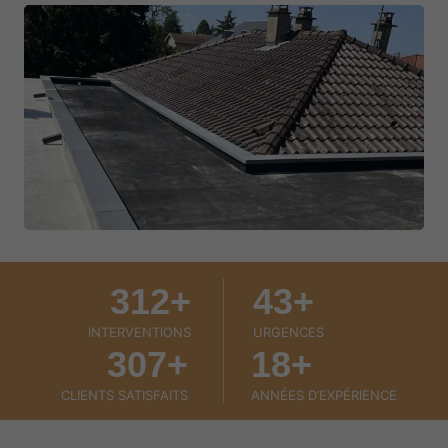
3
4
312+
43+
1
3
2
+
INTERVENTIONS
URGENCES
+
3
1
307+
18+
0
8
7
+
CLIENTS SATISFAITS
ANNÉES D’EXPÉRIENCE
+