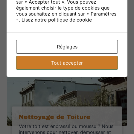
l’habillage de vos bandeaux, débords de toit
sur « Accepter tout ». Vous pouvez
et forgets en PVC, aluminium ou métal. Un
également choisir le type de cookies que
rendu propre, esthétique et durable qui
vous souhaitez en cliquant sur « Paramètres
valorise votre maison.
».
Lisez notre politique de cookie
En savoir plus
Réglages
Tout accepter
Nettoyage de Toiture
Votre toit est encrassé ou moussu ? Nous
intervenons pour nettoyer, démousser et