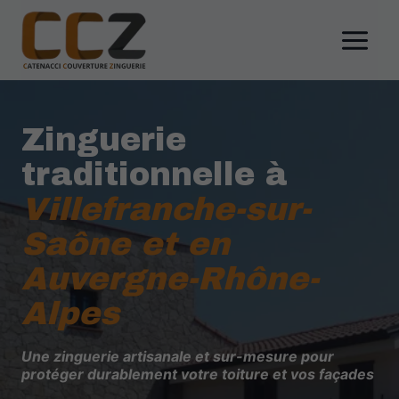
Aller
au
contenu
Zinguerie
traditionnelle à
Villefranche-sur-
Saône et en
Auvergne-Rhône-
Alpes
Une zinguerie artisanale et sur-mesure pour
protéger durablement votre toiture et vos façades