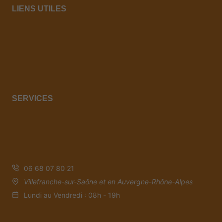
LIENS UTILES
Accueil
A propos
Contact
Services
Mentions Légales
Politique de Confidentialité
SERVICES
Travaux de Couverture
Zinguerie Traditionnelle
Habillage de Toiture
Nettoyage de Toiture
06 68 07 80 21
Villefranche-sur-Saône et en Auvergne-Rhône-Alpes
Lundi au Vendredi : 08h - 19h